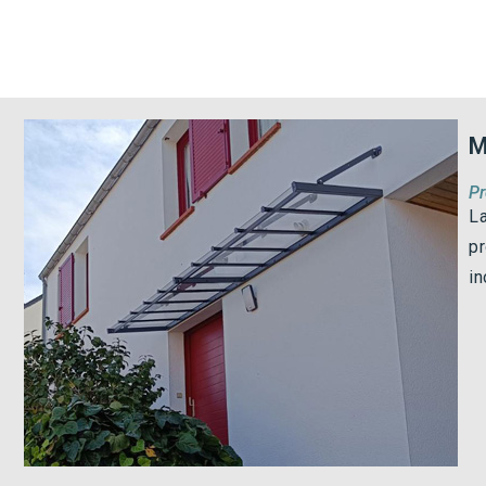
M
Pr
La
pr
in