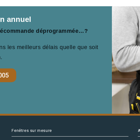
en annuel
? Télécommande déprogrammée…?
 les meilleurs délais quelle que soit
n.
005
Fenêtres sur mesure
A